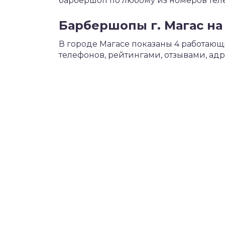
барбершоп по любому из номеров тел
Барбершопы г. Магас на
В городе Магасе показаны 4 работаю
телефонов, рейтингами, отзывами, ад