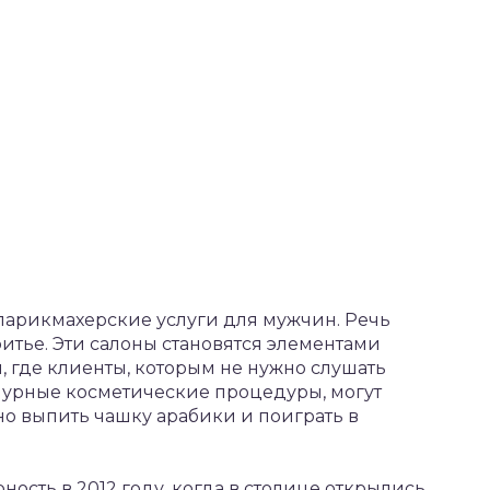
парикмахерские услуги для мужчин. Речь
ритье. Эти салоны становятся элементами
, где клиенты, которым не нужно слушать
мурные косметические процедуры, могут
но выпить чашку арабики и поиграть в
ость в 2012 году, когда в столице открылись