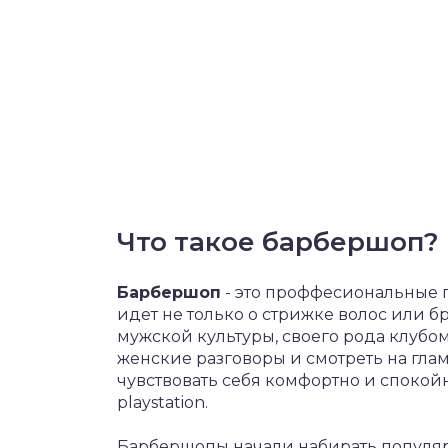
Что такое барбершоп?
Барбершоп
- это проффесиональные 
идет не только о стрижке волос или б
мужской культуры, своего рода клубом
женские разговоры и смотреть на гла
чувствовать себя комфортно и спокой
playstation.
Барбершопы начали набирать популярн