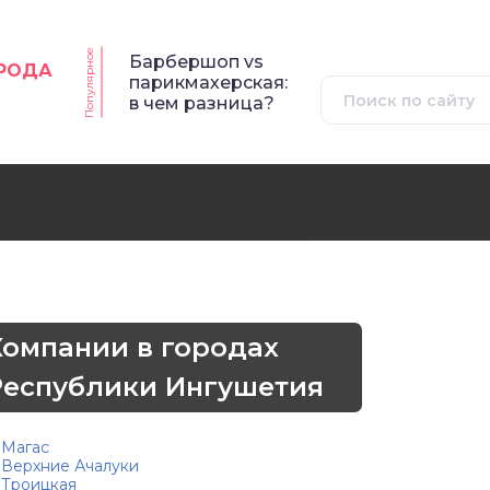
Популярное
Барбершоп vs
ОРОДА
парикмахерская:
в чем разница?
Компании в городах
Республики Ингушетия
Магас
Верхние Ачалуки
Троицкая