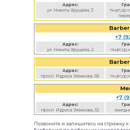
Адрес:
Гра
ул. Никиты Хрущёва, 3
пн,вт,ср,ч
перер
Barber
+7 (9
Адрес:
Гра
ул. Никиты Хрущёва, 2
пн,вт,ср,
Barber
Адрес:
Гра
просп. Идриса Зязикова, 5Б
пн,вт,ср,
Ме
+7 (9
Адрес:
Гра
просп. Идриса Зязикова, 32
ежедне
Позвоните и запишитесь на стрижку 