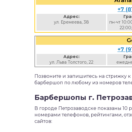
Afana
+7 (8
Адрес:
Гра
ул. Еремеева, 38
пн-чт 10:0
22:00
G
+7 (9
Адрес:
Гра
ул. Льва Толстого, 22
ежедне
Позвоните и запишитесь на стрижку 
барбершоп по любому из номеров тел
Барбершопы г. Петрозав
В городе Петрозаводске показаны 10
номерами телефонов, рейтингами, от
сайтов: