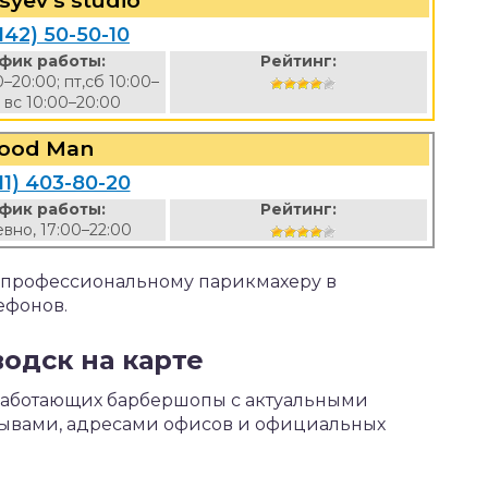
syev’s studio
142) 50-50-10
фик работы:
Рейтинг:
0–20:00; пт,сб 10:00–
; вс 10:00–20:00
ood Man
11) 403-80-20
фик работы:
Рейтинг:
вно, 17:00–22:00
к профессиональному парикмахеру в
ефонов.
одск на карте
 работающих барбершопы с актуальными
зывами, адресами офисов и официальных