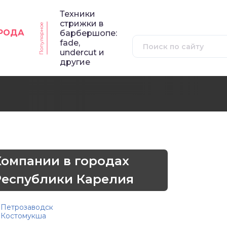
Техники
стрижки в
Популярное
ОРОДА
барбершопе:
fade,
undercut и
другие
Компании в городах
Республики Карелия
Петрозаводск
Костомукша