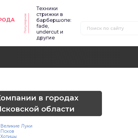
Техники
стрижки в
Популярное
ОРОДА
барбершопе:
fade,
undercut и
другие
Компании в городах
Псковской области
Великие Луки
Псков
Хотицы