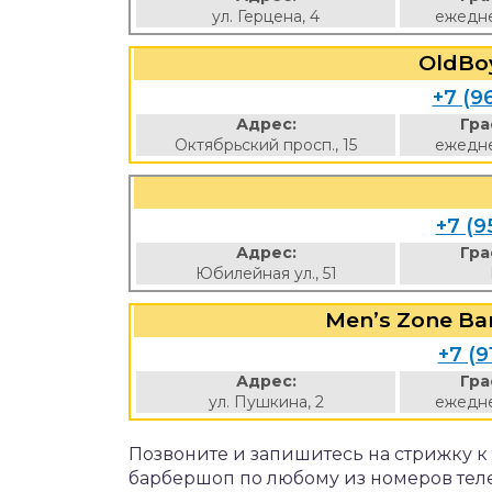
ул. Герцена, 4
ежедне
OldBo
+7 (9
Адрес:
Гра
Октябрьский просп., 15
ежедне
+7 (9
Адрес:
Гра
Юбилейная ул., 51
Men’s Zone Ba
+7 (9
Адрес:
Гра
ул. Пушкина, 2
ежедне
Позвоните и запишитесь на стрижку 
барбершоп по любому из номеров тел