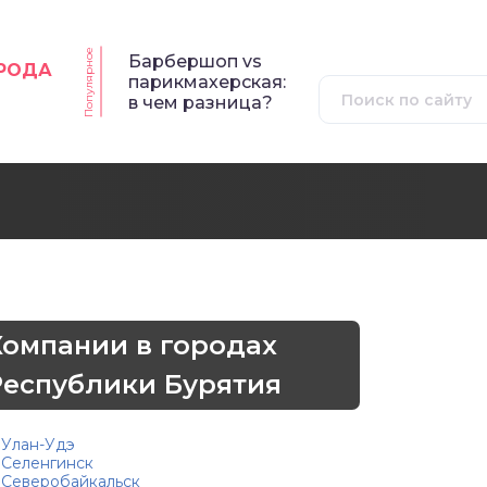
Популярное
Барбершоп vs
ОРОДА
парикмахерская:
в чем разница?
Компании в городах
Республики Бурятия
Улан-Удэ
Селенгинск
Северобайкальск