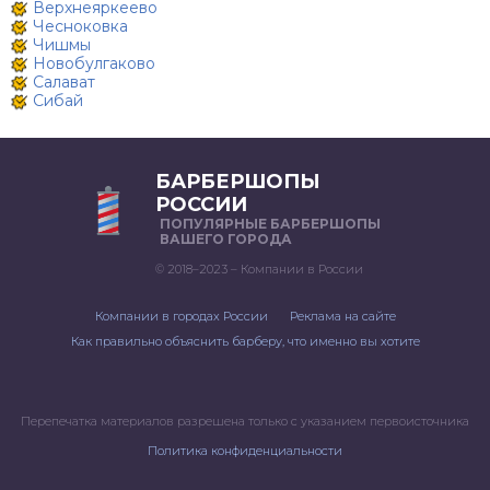
Верхнеяркеево
Чесноковка
Чишмы
Новобулгаково
Салават
Сибай
БАРБЕРШОПЫ
РОССИИ
ПОПУЛЯРНЫЕ БАРБЕРШОПЫ
ВАШЕГО ГОРОДА
© 2018–2023 – Компании в России
Компании в городах России
Реклама на сайте
Как правильно объяснить барберу, что именно вы хотите
Перепечатка материалов разрешена только с указанием первоисточника
Политика конфиденциальности