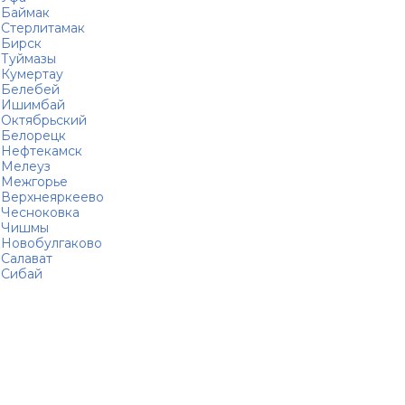
Баймак
Стерлитамак
Бирск
Туймазы
Кумертау
Белебей
Ишимбай
Октябрьский
Белорецк
Нефтекамск
Мелеуз
Межгорье
Верхнеяркеево
Чесноковка
Чишмы
Новобулгаково
Салават
Сибай