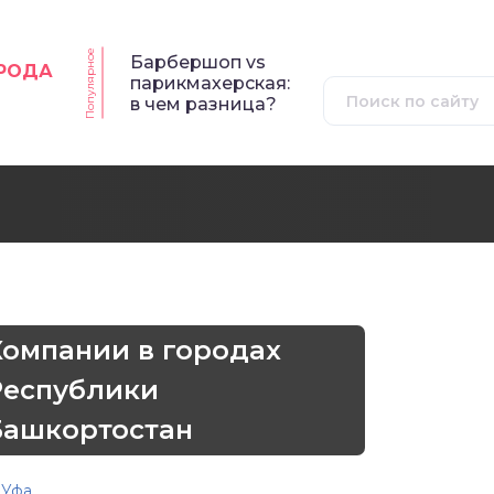
Популярное
Барбершоп vs
ОРОДА
парикмахерская:
в чем разница?
Компании в городах
Республики
Башкортостан
Уфа