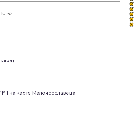
-10-62
славец
 № 1 на карте Малоярославеца