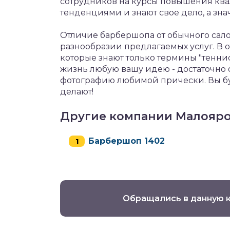
сотрудников на курсы повышения ква
тенденциями и знают свое дело, а зн
Отличие барбершопа от обычного сало
разнообразии предлагаемых услуг. В о
которые знают только термины "теннис
жизнь любую вашу идею - достаточно о
фотографию любимой прически. Вы бу
делают!
Другие компании Малояр
Барбершоп 1402
Обращались в данную 