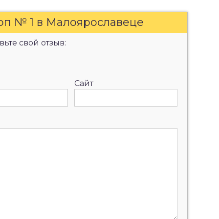
оп № 1 в Малоярославеце
ьте свой отзыв:
Сайт