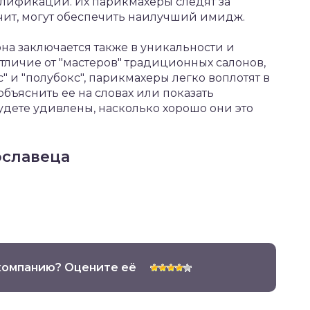
лификации. Их парикмахеры следят за
ачит, могут обеспечить наилучший имидж.
на заключается также в уникальности и
тличие от "мастеров" традиционных салонов,
" и "полубокс", парикмахеры легко воплотят в
бъяснить ее на словах или показать
дете удивлены, насколько хорошо они это
ославеца
компанию? Оцените её