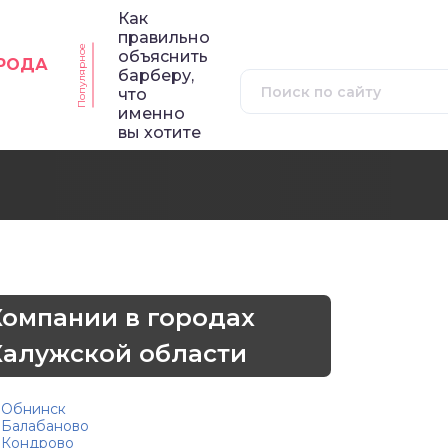
Как
правильно
Популярное
объяснить
ОРОДА
барберу,
что
именно
вы хотите
Компании в городах
Калужской области
Обнинск
Балабаново
Кондрово