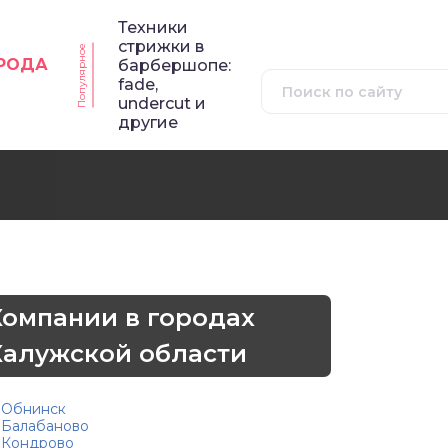
Техники
стрижки в
Популярное
ОРОДА
барбершопе:
fade,
undercut и
другие
Компании в городах
Калужской области
Обнинск
Балабаново
Кондрово