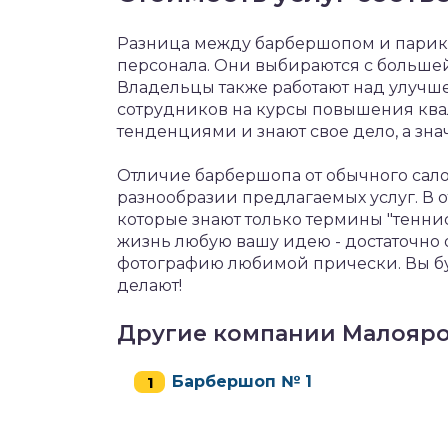
Разница между барбершопом и парик
персонала. Они выбираются с большей
Владельцы также работают над улучш
сотрудников на курсы повышения ква
тенденциями и знают свое дело, а зн
Отличие барбершопа от обычного сало
разнообразии предлагаемых услуг. В о
которые знают только термины "теннис
жизнь любую вашу идею - достаточно о
фотографию любимой прически. Вы бу
делают!
Другие компании Малояр
Барбершоп № 1