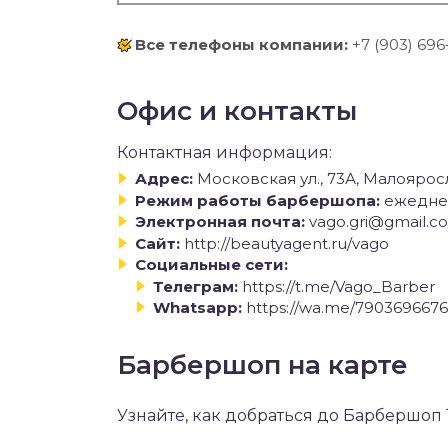
Все телефоны компании:
+7 (903) 696
Офис и контакты
Контактная информация:
Адрес:
Московская ул., 73А, Малояро
Режим работы барбершопа:
ежеднев
Электронная почта:
vago.gri@gmail.c
Сайт:
http://beautyagent.ru/vago
Социальные сети:
Телеграм:
https://t.me/Vago_Barber
Whatsapp:
https://wa.me/790369667
Барбершоп на карте
Узнайте, как добраться до Барбершоп