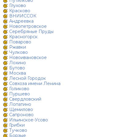
Путилково
Глухово
Красково
ВНИИССОК
Андреевка
Новопетровское
Серебряные Пруды
Красногорск
Поварово
Ржавки
Чулково
Новоивановское
Лохино
Бутово
Москва
Лесной Городок
Совхоза имени Ленина
Голиково
Пуршево
Свердловский
Лопатино
Щемилово
Сапроново
Ильинское-Усово
Грибки
Тучково
Борзые