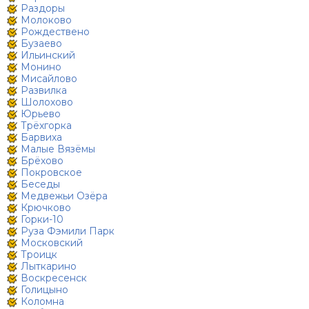
Раздоры
Молоково
Рождествено
Бузаево
Ильинский
Монино
Мисайлово
Развилка
Шолохово
Юрьево
Трёхгорка
Барвиха
Малые Вязёмы
Брёхово
Покровское
Беседы
Медвежьи Озёра
Крючково
Горки-10
Руза Фэмили Парк
Московский
Троицк
Лыткарино
Воскресенск
Голицыно
Коломна