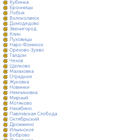
Кубинка
Бронницы
Лобня
Волоколамск
Домодедово
Звенигород
Клин
Луховицы
Наро-Фоминск
Орехово-Зуево
Талдом
Чехов
Щелково
Малаховка
Отрадное
Жуковка
Новинки
Немчиновка
Мирный
Мотяково
Нахабино
Павловская Слобода
Октябрьский
Дрожжино
Ильинское
Боброво