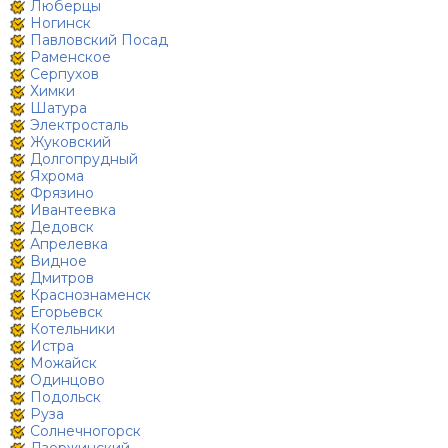
Люберцы
Ногинск
Павловский Посад
Раменское
Серпухов
Химки
Шатура
Электросталь
Жуковский
Долгопрудный
Яхрома
Фрязино
Ивантеевка
Дедовск
Апрелевка
Видное
Дмитров
Краснознаменск
Егорьевск
Котельники
Истра
Можайск
Одинцово
Подольск
Руза
Солнечногорск