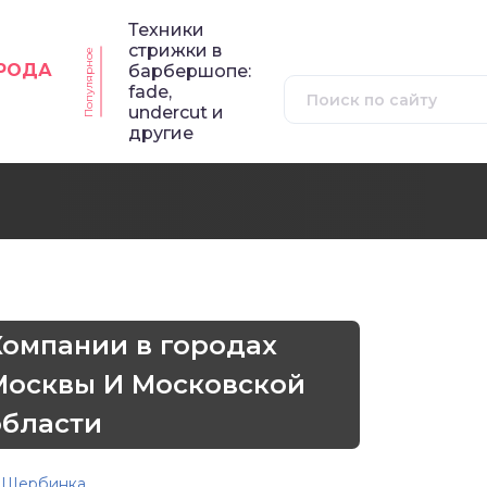
Техники
стрижки в
Популярное
ОРОДА
барбершопе:
fade,
undercut и
другие
Компании в городах
Москвы И Московской
области
Щербинка