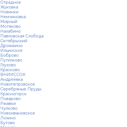
Отрадное
Жуковка
Новинки
Немчиновка
Мирный
Мотяково
Нахабино
Павловская Слобода
Октябрьский
Дрожжино
Ильинское
Боброво
Путилково
Глухово
Красково
ВНИИССОК
Андреевка
Новопетровское
Серебряные Пруды
Красногорск
Поварово
Ржавки
Чулково
Новоивановское
Лохино
Бутово