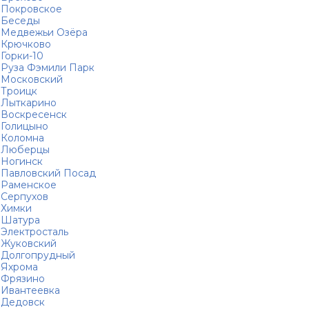
Покровское
Беседы
Медвежьи Озёра
Крючково
Горки-10
Руза Фэмили Парк
Московский
Троицк
Лыткарино
Воскресенск
Голицыно
Коломна
Люберцы
Ногинск
Павловский Посад
Раменское
Серпухов
Химки
Шатура
Электросталь
Жуковский
Долгопрудный
Яхрома
Фрязино
Ивантеевка
Дедовск