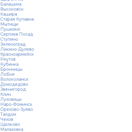
Балашиха
Высоковск
Кашира
Старая Купавна
Мытищи
Пушкино
Сергиев Посад
Ступино
Зеленоград
Ликино-Дулево
Красноармейск
Реутов
Кубинка
Бронницы
Лобня
Волоколамск
Домодедово
Звенигород
Клин
Луховицы
Наро-Фоминск
Орехово-Зуево
Талдом
Чехов
Щелково
Малаховка