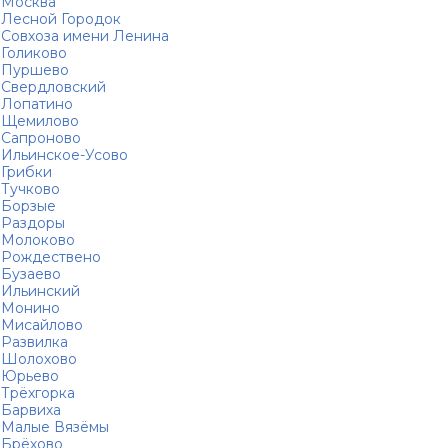
Москва
Лесной Городок
Совхоза имени Ленина
Голиково
Пуршево
Свердловский
Лопатино
Щемилово
Сапроново
Ильинское-Усово
Грибки
Тучково
Борзые
Раздоры
Молоково
Рождествено
Бузаево
Ильинский
Монино
Мисайлово
Развилка
Шолохово
Юрьево
Трёхгорка
Барвиха
Малые Вязёмы
Брёхово