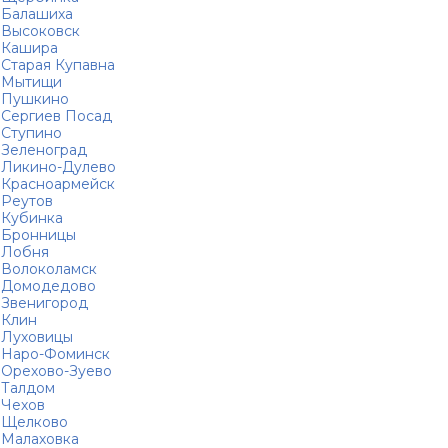
Балашиха
Высоковск
Кашира
Старая Купавна
Мытищи
Пушкино
Сергиев Посад
Ступино
Зеленоград
Ликино-Дулево
Красноармейск
Реутов
Кубинка
Бронницы
Лобня
Волоколамск
Домодедово
Звенигород
Клин
Луховицы
Наро-Фоминск
Орехово-Зуево
Талдом
Чехов
Щелково
Малаховка