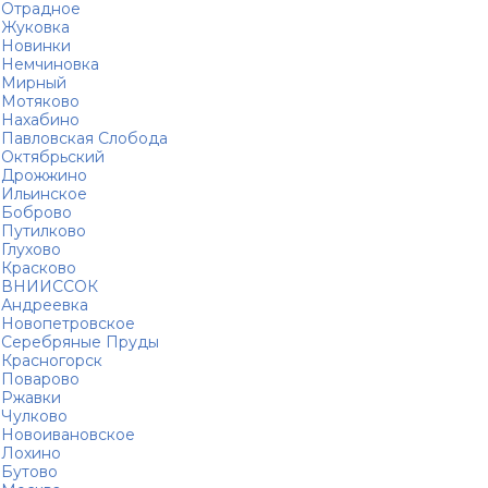
Отрадное
Жуковка
Новинки
Немчиновка
Мирный
Мотяково
Нахабино
Павловская Слобода
Октябрьский
Дрожжино
Ильинское
Боброво
Путилково
Глухово
Красково
ВНИИССОК
Андреевка
Новопетровское
Серебряные Пруды
Красногорск
Поварово
Ржавки
Чулково
Новоивановское
Лохино
Бутово