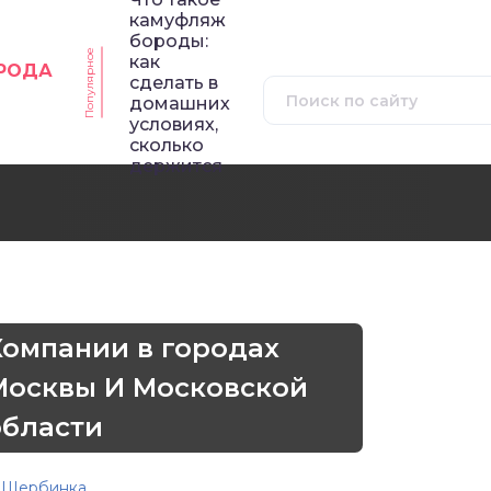
камуфляж
бороды:
Популярное
как
ОРОДА
сделать в
домашних
условиях,
сколько
держится
Компании в городах
Москвы И Московской
области
Щербинка