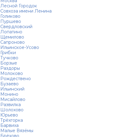
Москва
Лесной Городок
Совхоза имени Ленина
Голиково
Пуршево
Свердловский
Лопатино
Щемилово
Сапроново
Ильинское-Усово
Грибки
Тучково
Борзые
Раздоры
Молоково
Рождествено
Бузаево
Ильинский
Монино
Мисайлово
Развилка
Шолохово
Юрьево
Трёхгорка
Барвиха
Малые Вязёмы
Брёхово