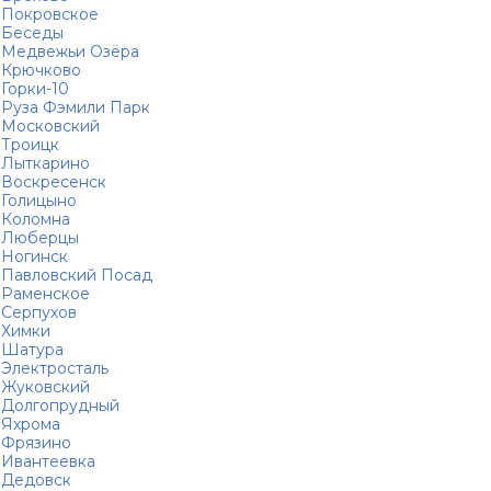
Покровское
Беседы
Медвежьи Озёра
Крючково
Горки-10
Руза Фэмили Парк
Московский
Троицк
Лыткарино
Воскресенск
Голицыно
Коломна
Люберцы
Ногинск
Павловский Посад
Раменское
Серпухов
Химки
Шатура
Электросталь
Жуковский
Долгопрудный
Яхрома
Фрязино
Ивантеевка
Дедовск