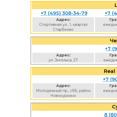
+7 (495) 308-34-79
+7 (
Адрес:
Гра
Спортивная ул., 1, квартал
ежедне
Старбеево
Ч
+7 (9
Адрес:
Гра
ул. Энгельса, 27
ежедне
Real
+7 (9
Адрес:
Гра
Молодёжный пр., с9Б, район
ежедне
Новокуркино
С
8 (8