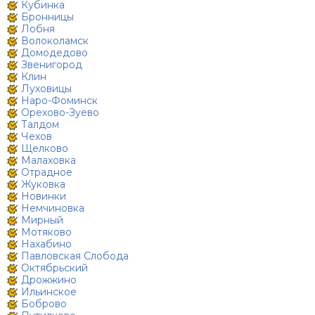
Кубинка
Бронницы
Лобня
Волоколамск
Домодедово
Звенигород
Клин
Луховицы
Наро-Фоминск
Орехово-Зуево
Талдом
Чехов
Щелково
Малаховка
Отрадное
Жуковка
Новинки
Немчиновка
Мирный
Мотяково
Нахабино
Павловская Слобода
Октябрьский
Дрожжино
Ильинское
Боброво