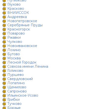
Путилково
Глухово
Красково
ВНИИССОК
Андреевка
Новопетровское
Серебряные Пруды
Красногорск
Поварово
Ржавки
Чулково
Новоивановское
Лохино
Бутово
Москва
Лесной Городок
Совхоза имени Ленина
Голиково
Пуршево
Свердловский
Лопатино
Щемилово
Сапроново
Ильинское-Усово
Грибки
Тучково
Борзые