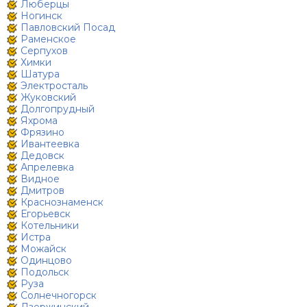
Люберцы
Ногинск
Павловский Посад
Раменское
Серпухов
Химки
Шатура
Электросталь
Жуковский
Долгопрудный
Яхрома
Фрязино
Ивантеевка
Дедовск
Апрелевка
Видное
Дмитров
Краснознаменск
Егорьевск
Котельники
Истра
Можайск
Одинцово
Подольск
Руза
Солнечногорск