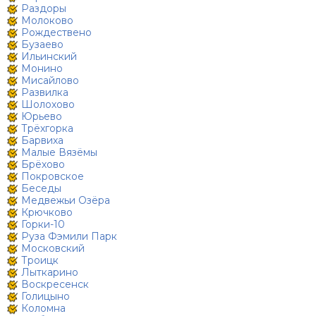
Раздоры
Молоково
Рождествено
Бузаево
Ильинский
Монино
Мисайлово
Развилка
Шолохово
Юрьево
Трёхгорка
Барвиха
Малые Вязёмы
Брёхово
Покровское
Беседы
Медвежьи Озёра
Крючково
Горки-10
Руза Фэмили Парк
Московский
Троицк
Лыткарино
Воскресенск
Голицыно
Коломна