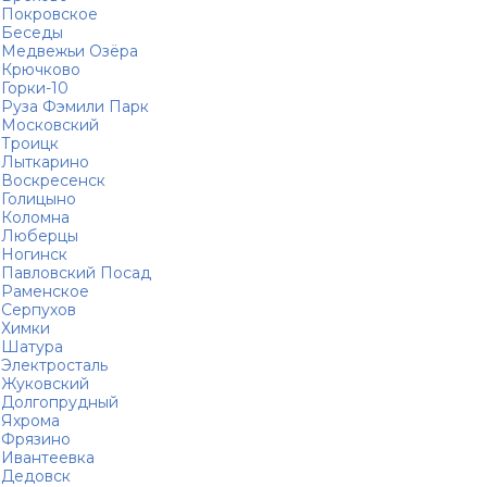
Покровское
Беседы
Медвежьи Озёра
Крючково
Горки-10
Руза Фэмили Парк
Московский
Троицк
Лыткарино
Воскресенск
Голицыно
Коломна
Люберцы
Ногинск
Павловский Посад
Раменское
Серпухов
Химки
Шатура
Электросталь
Жуковский
Долгопрудный
Яхрома
Фрязино
Ивантеевка
Дедовск