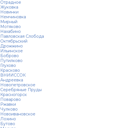
Отрадное
Жуковка
Новинки
Немчиновка
Мирный
Мотяково
Нахабино
Павловская Слобода
Октябрьский
Дрожжино
Ильинское
Боброво
Путилково
Глухово
Красково
ВНИИССОК
Андреевка
Новопетровское
Серебряные Пруды
Красногорск
Поварово
Ржавки
Чулково
Новоивановское
Лохино
Бутово