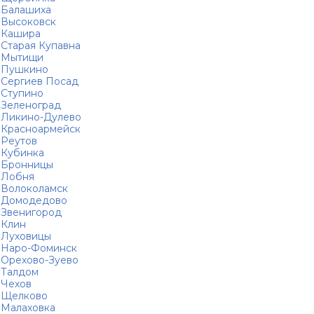
Балашиха
Высоковск
Кашира
Старая Купавна
Мытищи
Пушкино
Сергиев Посад
Ступино
Зеленоград
Ликино-Дулево
Красноармейск
Реутов
Кубинка
Бронницы
Лобня
Волоколамск
Домодедово
Звенигород
Клин
Луховицы
Наро-Фоминск
Орехово-Зуево
Талдом
Чехов
Щелково
Малаховка