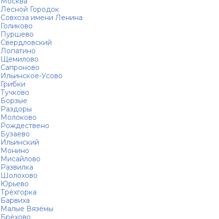
Москва
Лесной Городок
Совхоза имени Ленина
Голиково
Пуршево
Свердловский
Лопатино
Щемилово
Сапроново
Ильинское-Усово
Грибки
Тучково
Борзые
Раздоры
Молоково
Рождествено
Бузаево
Ильинский
Монино
Мисайлово
Развилка
Шолохово
Юрьево
Трёхгорка
Барвиха
Малые Вязёмы
Брёхово