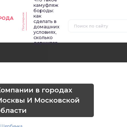
камуфляж
бороды:
Популярное
как
ОРОДА
сделать в
домашних
условиях,
сколько
держится
Компании в городах
Москвы И Московской
области
Щербинка