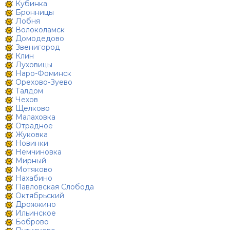
Кубинка
Бронницы
Лобня
Волоколамск
Домодедово
Звенигород
Клин
Луховицы
Наро-Фоминск
Орехово-Зуево
Талдом
Чехов
Щелково
Малаховка
Отрадное
Жуковка
Новинки
Немчиновка
Мирный
Мотяково
Нахабино
Павловская Слобода
Октябрьский
Дрожжино
Ильинское
Боброво