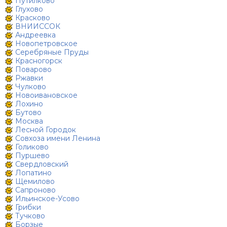
Путилково
Глухово
Красково
ВНИИССОК
Андреевка
Новопетровское
Серебряные Пруды
Красногорск
Поварово
Ржавки
Чулково
Новоивановское
Лохино
Бутово
Москва
Лесной Городок
Совхоза имени Ленина
Голиково
Пуршево
Свердловский
Лопатино
Щемилово
Сапроново
Ильинское-Усово
Грибки
Тучково
Борзые