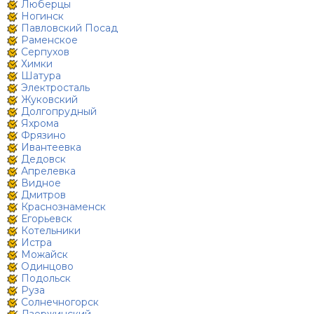
Люберцы
Ногинск
Павловский Посад
Раменское
Серпухов
Химки
Шатура
Электросталь
Жуковский
Долгопрудный
Яхрома
Фрязино
Ивантеевка
Дедовск
Апрелевка
Видное
Дмитров
Краснознаменск
Егорьевск
Котельники
Истра
Можайск
Одинцово
Подольск
Руза
Солнечногорск