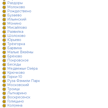
Раздоры
Молоково
Рождествено
Бузаево
Ильинский
Монино
Мисайлово
Развилка
Шолохово
Юрьево
Трёхгорка
Барвиха
Малые Вязёмы
Брёхово
Покровское
Беседы
Медвежьи Озёра
Крючково
Горки-10
Руза Фэмили Парк
Московский
Троицк
Лыткарино
Воскресенск
Голицыно
Коломна