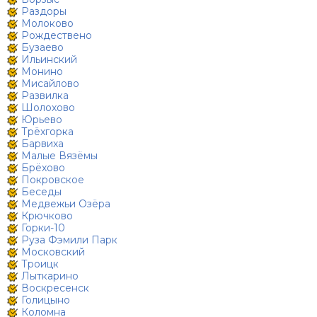
Раздоры
Молоково
Рождествено
Бузаево
Ильинский
Монино
Мисайлово
Развилка
Шолохово
Юрьево
Трёхгорка
Барвиха
Малые Вязёмы
Брёхово
Покровское
Беседы
Медвежьи Озёра
Крючково
Горки-10
Руза Фэмили Парк
Московский
Троицк
Лыткарино
Воскресенск
Голицыно
Коломна