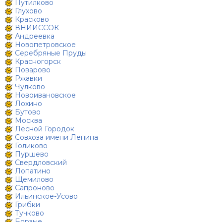
Путилково
Глухово
Красково
ВНИИССОК
Андреевка
Новопетровское
Серебряные Пруды
Красногорск
Поварово
Ржавки
Чулково
Новоивановское
Лохино
Бутово
Москва
Лесной Городок
Совхоза имени Ленина
Голиково
Пуршево
Свердловский
Лопатино
Щемилово
Сапроново
Ильинское-Усово
Грибки
Тучково
Борзые