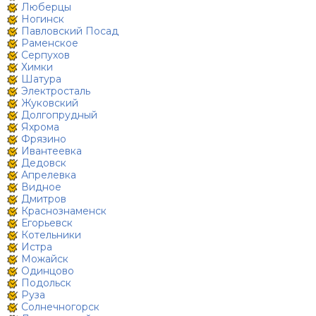
Люберцы
Ногинск
Павловский Посад
Раменское
Серпухов
Химки
Шатура
Электросталь
Жуковский
Долгопрудный
Яхрома
Фрязино
Ивантеевка
Дедовск
Апрелевка
Видное
Дмитров
Краснознаменск
Егорьевск
Котельники
Истра
Можайск
Одинцово
Подольск
Руза
Солнечногорск