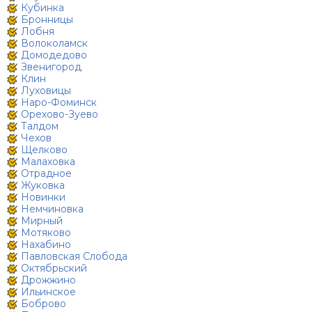
Кубинка
Бронницы
Лобня
Волоколамск
Домодедово
Звенигород
Клин
Луховицы
Наро-Фоминск
Орехово-Зуево
Талдом
Чехов
Щелково
Малаховка
Отрадное
Жуковка
Новинки
Немчиновка
Мирный
Мотяково
Нахабино
Павловская Слобода
Октябрьский
Дрожжино
Ильинское
Боброво