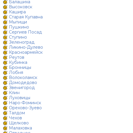
Балашиха
Высоковск
Кашира
Старая Купавна
Мытищи
Пушкино
Сергиев Посад
Ступино
Зеленоград
Ликино-Дулево
Красноармейск
Реутов
Кубинка
Бронницы
Лобня
Волоколамск
Домодедово
Звенигород
Клин
Луховицы
Наро-Фоминск
Орехово-Зуево
Талдом
Чехов
Щелково
Малаховка