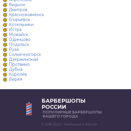
Видное
Дмитров
Краснознаменск
Егорьевск
Котельники
Истра
Можайск
Одинцово
Подольск
Руза
Солнечногорск
Дзержинский
Протвино
Дубна
Королёв
Верея
БАРБЕРШОПЫ
РОССИИ
ПОПУЛЯРНЫЕ БАРБЕРШОПЫ
ВАШЕГО ГОРОДА
© 2018–2023 – Компании в России