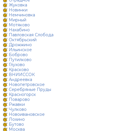
Отрадное
Жуковка
Новинки
Немчиновка
Мирный
Мотяково
Нахабино
Павловская Слобода
Октябрьский
Дрожжино
Ильинское
Боброво
Путилково
Глухово
Красково
ВНИИССОК
Андреевка
Новопетровское
Серебряные Пруды
Красногорск
Поварово
Ржавки
Чулково
Новоивановское
Лохино
Бутово
Москва