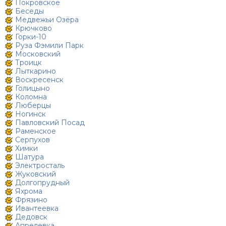
Покровское
Беседы
Медвежьи Озёра
Крючково
Горки-10
Руза Фэмили Парк
Московский
Троицк
Лыткарино
Воскресенск
Голицыно
Коломна
Люберцы
Ногинск
Павловский Посад
Раменское
Серпухов
Химки
Шатура
Электросталь
Жуковский
Долгопрудный
Яхрома
Фрязино
Ивантеевка
Дедовск
Апрелевка