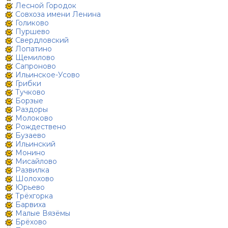
Лесной Городок
Совхоза имени Ленина
Голиково
Пуршево
Свердловский
Лопатино
Щемилово
Сапроново
Ильинское-Усово
Грибки
Тучково
Борзые
Раздоры
Молоково
Рождествено
Бузаево
Ильинский
Монино
Мисайлово
Развилка
Шолохово
Юрьево
Трёхгорка
Барвиха
Малые Вязёмы
Брёхово