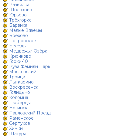
Развилка
Шолохово
Юрьево
Трёхгорка
Барвиха
Малые Вязёмы
Брёхово
Покровское
Беседы
Медвежьи Озёра
Крючково
Горки-10
Руза Фэмили Парк
Московский
Троицк
Лыткарино
Воскресенск
Голицыно
Коломна
Люберцы
Ногинск
Павловский Посад
Раменское
Серпухов
Химки
Шатура