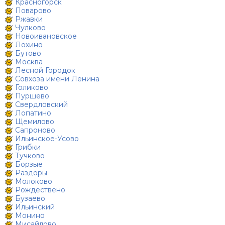
Красногорск
Поварово
Ржавки
Чулково
Новоивановское
Лохино
Бутово
Москва
Лесной Городок
Совхоза имени Ленина
Голиково
Пуршево
Свердловский
Лопатино
Щемилово
Сапроново
Ильинское-Усово
Грибки
Тучково
Борзые
Раздоры
Молоково
Рождествено
Бузаево
Ильинский
Монино
Мисайлово