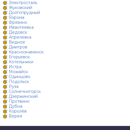
Электросталь
Жуковский
Долгопрудный
Яхрома
Фрязино
Ивантеевка
Дедовск
Апрелевка
Видное
Дмитров
Краснознаменск
Егорьевск
Котельники
Истра
Можайск
Одинцово
Подольск
Руза
Солнечногорск
Дзержинский
Протвино
Дубна
Королёв
Верея