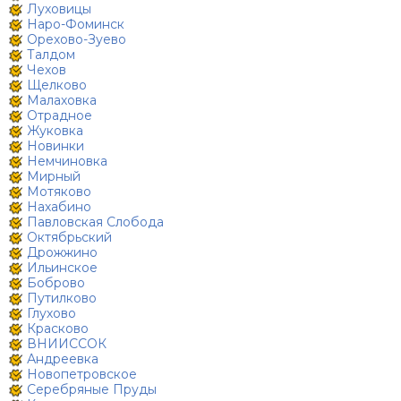
Луховицы
Наро-Фоминск
Орехово-Зуево
Талдом
Чехов
Щелково
Малаховка
Отрадное
Жуковка
Новинки
Немчиновка
Мирный
Мотяково
Нахабино
Павловская Слобода
Октябрьский
Дрожжино
Ильинское
Боброво
Путилково
Глухово
Красково
ВНИИССОК
Андреевка
Новопетровское
Серебряные Пруды