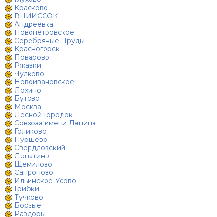
Красково
ВНИИССОК
Андреевка
Новопетровское
Серебряные Пруды
Красногорск
Поварово
Ржавки
Чулково
Новоивановское
Лохино
Бутово
Москва
Лесной Городок
Совхоза имени Ленина
Голиково
Пуршево
Свердловский
Лопатино
Щемилово
Сапроново
Ильинское-Усово
Грибки
Тучково
Борзые
Раздоры