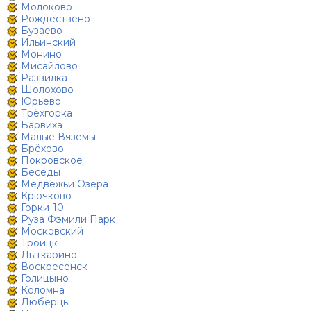
Молоково
Рождествено
Бузаево
Ильинский
Монино
Мисайлово
Развилка
Шолохово
Юрьево
Трёхгорка
Барвиха
Малые Вязёмы
Брёхово
Покровское
Беседы
Медвежьи Озёра
Крючково
Горки-10
Руза Фэмили Парк
Московский
Троицк
Лыткарино
Воскресенск
Голицыно
Коломна
Люберцы