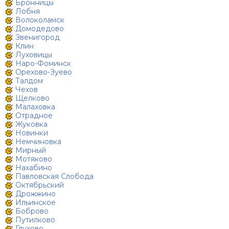
Бронницы
Лобня
Волоколамск
Домодедово
Звенигород
Клин
Луховицы
Наро-Фоминск
Орехово-Зуево
Талдом
Чехов
Щелково
Малаховка
Отрадное
Жуковка
Новинки
Немчиновка
Мирный
Мотяково
Нахабино
Павловская Слобода
Октябрьский
Дрожжино
Ильинское
Боброво
Путилково
Глухово