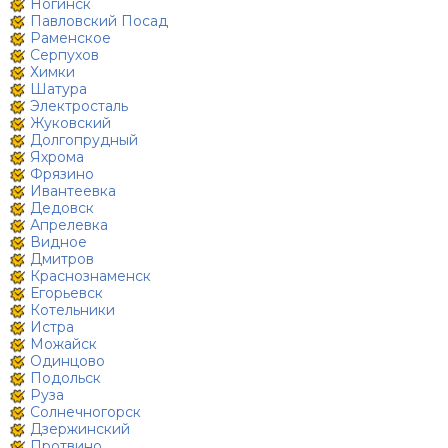
Ногинск
Павловский Посад
Раменское
Серпухов
Химки
Шатура
Электросталь
Жуковский
Долгопрудный
Яхрома
Фрязино
Ивантеевка
Дедовск
Апрелевка
Видное
Дмитров
Краснознаменск
Егорьевск
Котельники
Истра
Можайск
Одинцово
Подольск
Руза
Солнечногорск
Дзержинский
Протвино