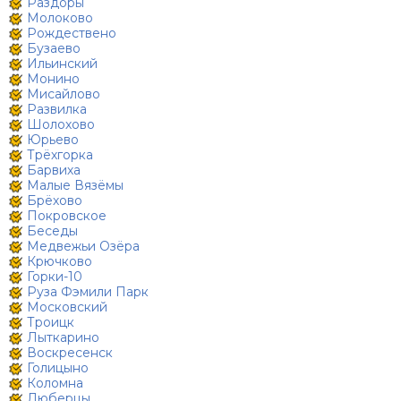
Раздоры
Молоково
Рождествено
Бузаево
Ильинский
Монино
Мисайлово
Развилка
Шолохово
Юрьево
Трёхгорка
Барвиха
Малые Вязёмы
Брёхово
Покровское
Беседы
Медвежьи Озёра
Крючково
Горки-10
Руза Фэмили Парк
Московский
Троицк
Лыткарино
Воскресенск
Голицыно
Коломна
Люберцы