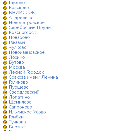
Глухово
Красково
ВНИИССОК
Андреевка
Новопетровское
Серебряные Пруды
Красногорск
Поварово
Ржавки
Чулково
Новоивановское
Лохино
Бутово
Москва
Лесной Городок
Совхоза имени Ленина
Голиково
Пуршево
Свердловский
Лопатино
Щемилово
Сапроново
Ильинское-Усово
Грибки
Тучково
Борзые