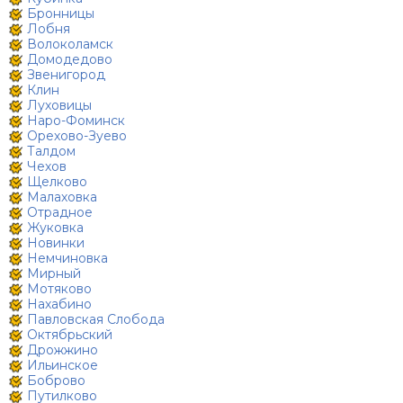
Бронницы
Лобня
Волоколамск
Домодедово
Звенигород
Клин
Луховицы
Наро-Фоминск
Орехово-Зуево
Талдом
Чехов
Щелково
Малаховка
Отрадное
Жуковка
Новинки
Немчиновка
Мирный
Мотяково
Нахабино
Павловская Слобода
Октябрьский
Дрожжино
Ильинское
Боброво
Путилково