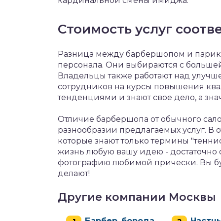
кардинальной смены имиджа.
Стоимость услуг соотве
Разница между барбершопом и парик
персонала. Они выбираются с большей
Владельцы также работают над улучш
сотрудников на курсы повышения ква
тенденциями и знают свое дело, а зн
Отличие барбершопа от обычного сало
разнообразии предлагаемых услуг. В о
которые знают только термины "теннис
жизнь любую вашу идею - достаточно о
фотографию любимой прически. Вы бу
делают!
Другие компании Москвы
Барбер_борода
Частн