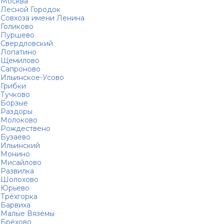
Москва
Лесной Городок
Совхоза имени Ленина
Голиково
Пуршево
Свердловский
Лопатино
Щемилово
Сапроново
Ильинское-Усово
Грибки
Тучково
Борзые
Раздоры
Молоково
Рождествено
Бузаево
Ильинский
Монино
Мисайлово
Развилка
Шолохово
Юрьево
Трёхгорка
Барвиха
Малые Вязёмы
Брёхово