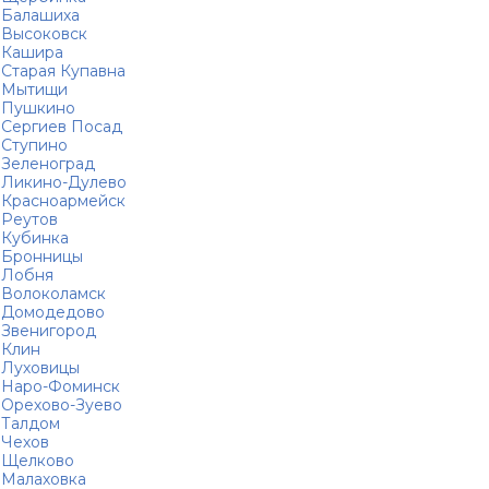
Балашиха
Высоковск
Кашира
Старая Купавна
Мытищи
Пушкино
Сергиев Посад
Ступино
Зеленоград
Ликино-Дулево
Красноармейск
Реутов
Кубинка
Бронницы
Лобня
Волоколамск
Домодедово
Звенигород
Клин
Луховицы
Наро-Фоминск
Орехово-Зуево
Талдом
Чехов
Щелково
Малаховка