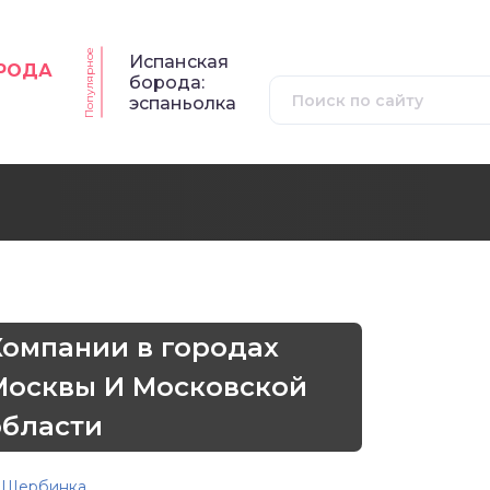
Популярное
Испанская
ОРОДА
борода:
эспаньолка
Компании в городах
Москвы И Московской
области
Щербинка