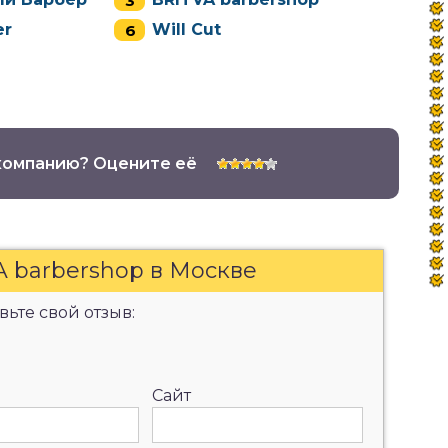
er
Will Cut
компанию? Оцените её
A barbershop в Москве
ьте свой отзыв:
Сайт