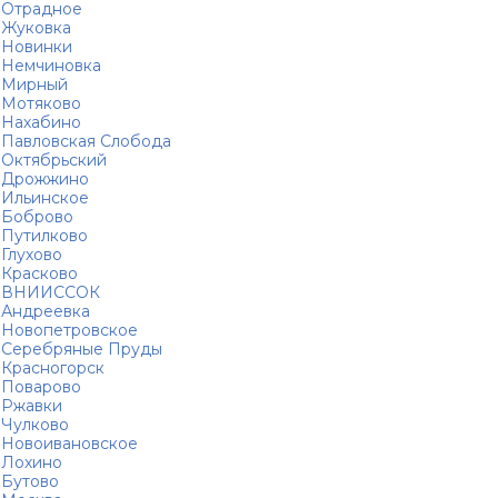
Отрадное
Жуковка
Новинки
Немчиновка
Мирный
Мотяково
Нахабино
Павловская Слобода
Октябрьский
Дрожжино
Ильинское
Боброво
Путилково
Глухово
Красково
ВНИИССОК
Андреевка
Новопетровское
Серебряные Пруды
Красногорск
Поварово
Ржавки
Чулково
Новоивановское
Лохино
Бутово