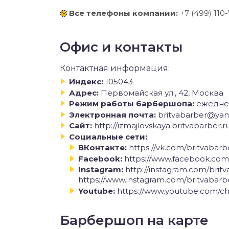
Все телефоны компании:
+7 (499) 110
Офис и контакты
Контактная информация:
Индекс:
105043
Адрес:
Первомайская ул., 42, Москва
Режим работы барбершопа:
ежеднев
Электронная почта:
britvabarber@yand
Сайт:
http://izmajlovskaya.britvabarber.r
Социальные сети:
ВКонтакте:
https://vk.com/britvabarb
Facebook:
https://www.facebook.com
Instagram:
http://instagram.com/brit
https://www.instagram.com/britvabarb
Youtube:
https://www.youtube.com/ch
Барбершоп на карте