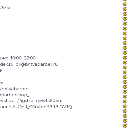
-76-12
но, 10:00–22:00
ex.ru, pr@britvabarber.ru
u/
er
/britvabarber
vabarbershop_,
ershop_/?igshid=ojvwtc503ni
annel/UCjcIl_G6rVroq98ft8lOVJQ