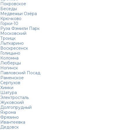
Покровское
Беседы
Медвежьи Озёра
Крючково
Горки-10
Руза Фэмили Парк
Московский
Троицк
Лыткарино
Воскресенск
Голицыно
Коломна
Люберцы
Ногинск
Павловский Посад
Раменское
Серпухов
Химки
Шатура
Электросталь
Жуковский
Долгопрудный
Яхрома
Фрязино
Ивантеевка
Дедовск