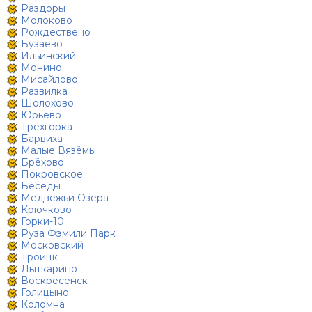
Раздоры
Молоково
Рождествено
Бузаево
Ильинский
Монино
Мисайлово
Развилка
Шолохово
Юрьево
Трёхгорка
Барвиха
Малые Вязёмы
Брёхово
Покровское
Беседы
Медвежьи Озёра
Крючково
Горки-10
Руза Фэмили Парк
Московский
Троицк
Лыткарино
Воскресенск
Голицыно
Коломна