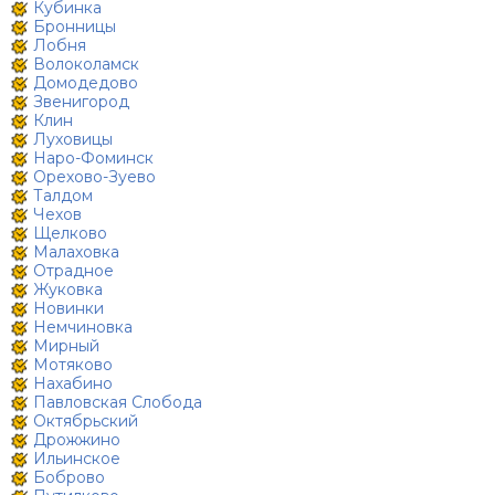
Кубинка
Бронницы
Лобня
Волоколамск
Домодедово
Звенигород
Клин
Луховицы
Наро-Фоминск
Орехово-Зуево
Талдом
Чехов
Щелково
Малаховка
Отрадное
Жуковка
Новинки
Немчиновка
Мирный
Мотяково
Нахабино
Павловская Слобода
Октябрьский
Дрожжино
Ильинское
Боброво