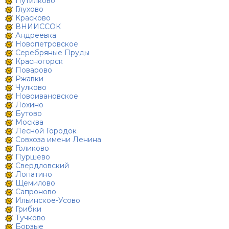
Путилково
Глухово
Красково
ВНИИССОК
Андреевка
Новопетровское
Серебряные Пруды
Красногорск
Поварово
Ржавки
Чулково
Новоивановское
Лохино
Бутово
Москва
Лесной Городок
Совхоза имени Ленина
Голиково
Пуршево
Свердловский
Лопатино
Щемилово
Сапроново
Ильинское-Усово
Грибки
Тучково
Борзые