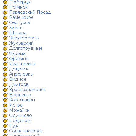
Люберцы
Ногинск
Павловский Посад
Раменское
Серпухов
Химки
Шатура
Электросталь
Жуковский
Долгопрудный
Яхрома
Фрязино
Ивантеевка
Дедовск
Апрелевка
Видное
Дмитров
Краснознаменск
Егорьевск
Котельники
Истра
Можайск
Одинцово
Подольск
Руза
Солнечногорск