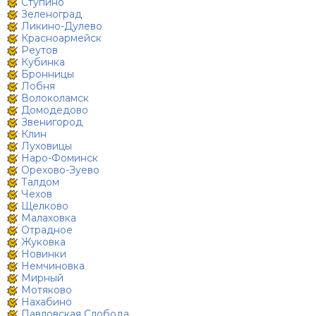
Ступино
Зеленоград
Ликино-Дулево
Красноармейск
Реутов
Кубинка
Бронницы
Лобня
Волоколамск
Домодедово
Звенигород
Клин
Луховицы
Наро-Фоминск
Орехово-Зуево
Талдом
Чехов
Щелково
Малаховка
Отрадное
Жуковка
Новинки
Немчиновка
Мирный
Мотяково
Нахабино
Павловская Слобода