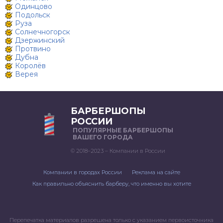
Одинцово
Подольск
Руза
Солнечногорск
Дзержинский
Протвино
Дубна
Королёв
Верея
БАРБЕРШОПЫ
РОССИИ
ПОПУЛЯРНЫЕ БАРБЕРШОПЫ
ВАШЕГО ГОРОДА
© 2018–2023 – Компании в России
Компании в городах России
Реклама на сайте
Как правильно объяснить барберу, что именно вы хотите
Перепечатка материалов разрешена только с указанием первоисточника