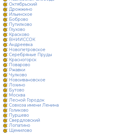
Октябрьский
Дрожжино
Ильинское
Боброво
Путилково
Глухово
Красково
ВНИИССОК
Андреевка
Новопетровское
Серебряные Пруды
Красногорск
Поварово
Ржавки
Чулково
Новоивановское
Лохино
Бутово
Москва
Лесной Городок
Совхоза имени Ленина
Голиково
Пуршево
Свердловский
Лопатино
Щемилово