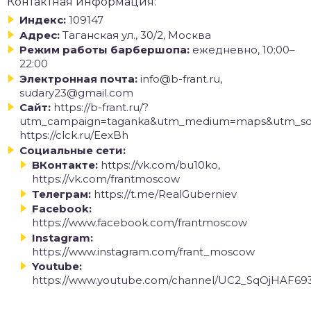
Контактная информация:
Индекс:
109147
Адрес:
Таганская ул., 30/2, Москва
Режим работы барбершопа:
ежедневно, 10:00–
22:00
Электронная почта:
info@b-frant.ru,
sudary23@gmail.com
Сайт:
https://b-frant.ru/?
utm_campaign=taganka&utm_medium=maps&utm_sou
https://clck.ru/EexBh
Социальные сети:
ВКонтакте:
https://vk.com/bu10ko,
https://vk.com/frantmoscow
Телеграм:
https://t.me/RealGuberniev
Facebook:
https://www.facebook.com/frantmoscow
Instagram:
https://www.instagram.com/frant_moscow
Youtube:
https://www.youtube.com/channel/UC2_SqOjHAF