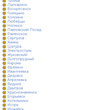
Троицк
Лыткарино
Воскресенск
Голицыно
Коломна
Люберцы
Ногинск
Павловский Посад
Раменское
Серпухов
Химки
Шатура
Электросталь
Жуковский
Долгопрудный
Яхрома
Фрязино
Ивантеевка
Дедовск
Апрелевка
Видное
Дмитров
Краснознаменск
Егорьевск
Котельники
Истра
Можайск