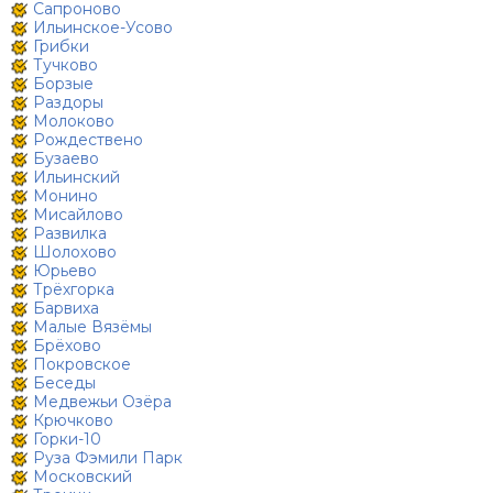
Сапроново
Ильинское-Усово
Грибки
Тучково
Борзые
Раздоры
Молоково
Рождествено
Бузаево
Ильинский
Монино
Мисайлово
Развилка
Шолохово
Юрьево
Трёхгорка
Барвиха
Малые Вязёмы
Брёхово
Покровское
Беседы
Медвежьи Озёра
Крючково
Горки-10
Руза Фэмили Парк
Московский