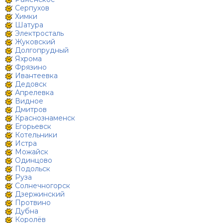
Серпухов
Химки
Шатура
Электросталь
Жуковский
Долгопрудный
Яхрома
Фрязино
Ивантеевка
Дедовск
Апрелевка
Видное
Дмитров
Краснознаменск
Егорьевск
Котельники
Истра
Можайск
Одинцово
Подольск
Руза
Солнечногорск
Дзержинский
Протвино
Дубна
Королёв