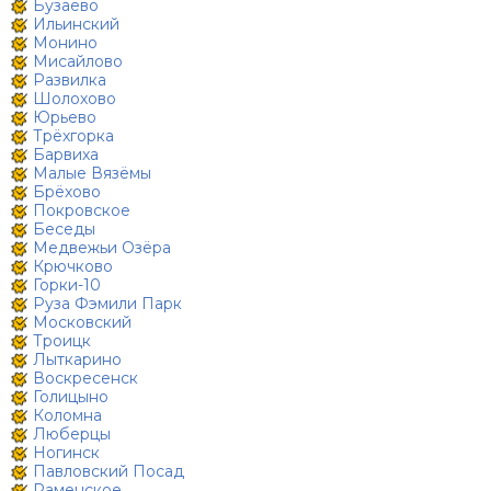
Бузаево
Ильинский
Монино
Мисайлово
Развилка
Шолохово
Юрьево
Трёхгорка
Барвиха
Малые Вязёмы
Брёхово
Покровское
Беседы
Медвежьи Озёра
Крючково
Горки-10
Руза Фэмили Парк
Московский
Троицк
Лыткарино
Воскресенск
Голицыно
Коломна
Люберцы
Ногинск
Павловский Посад
Раменское