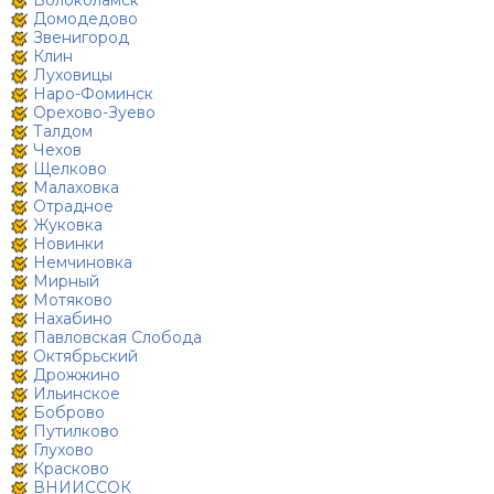
Волоколамск
Домодедово
Звенигород
Клин
Луховицы
Наро-Фоминск
Орехово-Зуево
Талдом
Чехов
Щелково
Малаховка
Отрадное
Жуковка
Новинки
Немчиновка
Мирный
Мотяково
Нахабино
Павловская Слобода
Октябрьский
Дрожжино
Ильинское
Боброво
Путилково
Глухово
Красково
ВНИИССОК