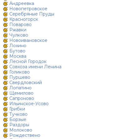
Андреевка
Новопетровское
Серебряные Пруды
Красногорск
Поварово
Ржавки
Чулково
Новоивановское
Лохино
Бутово
Москва
Лесной Городок
Совхоза имени Ленина
Голиково
Пуршево
Свердловский
Лопатино
Щемилово
Сапроново
Ильинское-Усово
Грибки
Тучково
Борзые
Раздоры
Молоково
Рождествено