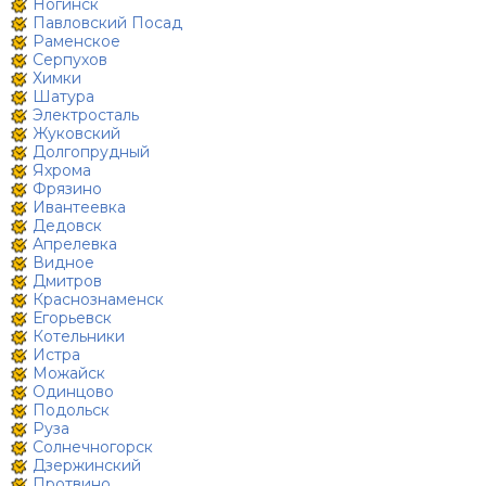
Ногинск
Павловский Посад
Раменское
Серпухов
Химки
Шатура
Электросталь
Жуковский
Долгопрудный
Яхрома
Фрязино
Ивантеевка
Дедовск
Апрелевка
Видное
Дмитров
Краснознаменск
Егорьевск
Котельники
Истра
Можайск
Одинцово
Подольск
Руза
Солнечногорск
Дзержинский
Протвино