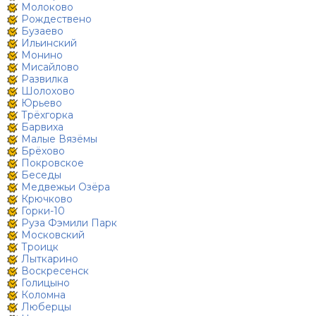
Молоково
Рождествено
Бузаево
Ильинский
Монино
Мисайлово
Развилка
Шолохово
Юрьево
Трёхгорка
Барвиха
Малые Вязёмы
Брёхово
Покровское
Беседы
Медвежьи Озёра
Крючково
Горки-10
Руза Фэмили Парк
Московский
Троицк
Лыткарино
Воскресенск
Голицыно
Коломна
Люберцы