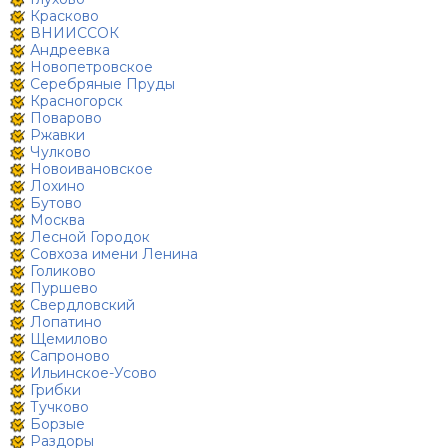
Красково
ВНИИССОК
Андреевка
Новопетровское
Серебряные Пруды
Красногорск
Поварово
Ржавки
Чулково
Новоивановское
Лохино
Бутово
Москва
Лесной Городок
Совхоза имени Ленина
Голиково
Пуршево
Свердловский
Лопатино
Щемилово
Сапроново
Ильинское-Усово
Грибки
Тучково
Борзые
Раздоры