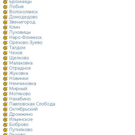
Бронницы
Лобня
Волоколамск
Домодедово
Звенигород
Клин
Луховицы
Наро-Фоминск
Орехово-Зуево
Талдом
Чехов
Щелково
Малаховка
Отрадное
Жуковка
Новинки
Немчиновка
Мирный
Мотяково
Нахабино
Павловская Слобода
Октябрьский
Дрожжино
Ильинское
Боброво
Путилково
Глухово