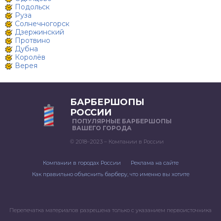
Подольск
Руза
Солнечногорск
Дзержинский
Протвино
Дубна
Королёв
Верея
БАРБЕРШОПЫ
РОССИИ
ПОПУЛЯРНЫЕ БАРБЕРШОПЫ
ВАШЕГО ГОРОДА
© 2018–2023 – Компании в России
Компании в городах России
Реклама на сайте
Как правильно объяснить барберу, что именно вы хотите
Перепечатка материалов разрешена только с указанием первоисточника