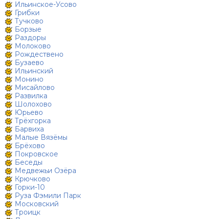
Ильинское-Усово
Грибки
Тучково
Борзые
Раздоры
Молоково
Рождествено
Бузаево
Ильинский
Монино
Мисайлово
Развилка
Шолохово
Юрьево
Трёхгорка
Барвиха
Малые Вязёмы
Брёхово
Покровское
Беседы
Медвежьи Озёра
Крючково
Горки-10
Руза Фэмили Парк
Московский
Троицк