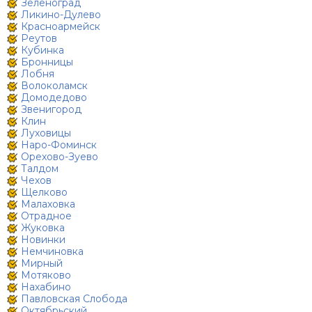
Зеленоград
Ликино-Дулево
Красноармейск
Реутов
Кубинка
Бронницы
Лобня
Волоколамск
Домодедово
Звенигород
Клин
Луховицы
Наро-Фоминск
Орехово-Зуево
Талдом
Чехов
Щелково
Малаховка
Отрадное
Жуковка
Новинки
Немчиновка
Мирный
Мотяково
Нахабино
Павловская Слобода
Октябрьский