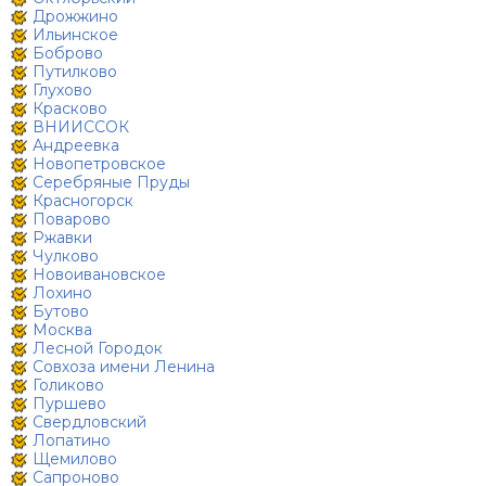
Дрожжино
Ильинское
Боброво
Путилково
Глухово
Красково
ВНИИССОК
Андреевка
Новопетровское
Серебряные Пруды
Красногорск
Поварово
Ржавки
Чулково
Новоивановское
Лохино
Бутово
Москва
Лесной Городок
Совхоза имени Ленина
Голиково
Пуршево
Свердловский
Лопатино
Щемилово
Сапроново