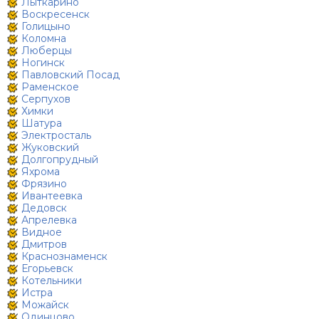
Лыткарино
Воскресенск
Голицыно
Коломна
Люберцы
Ногинск
Павловский Посад
Раменское
Серпухов
Химки
Шатура
Электросталь
Жуковский
Долгопрудный
Яхрома
Фрязино
Ивантеевка
Дедовск
Апрелевка
Видное
Дмитров
Краснознаменск
Егорьевск
Котельники
Истра
Можайск
Одинцово